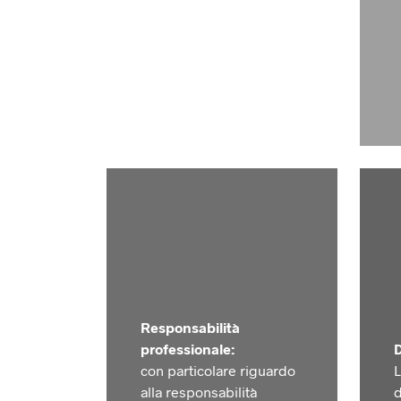
Responsabilità
professionale:
D
con particolare riguardo
L
alla responsabilità
d