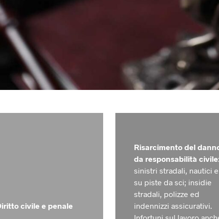
Risarcimento del dann
da responsabilità civile
sinistri stradali, nautici e
su piste da sci; insidie
stradali, polizze ed
iritto civile e penale
indennizzi assicurativi.
Infortuni sul lavoro anch